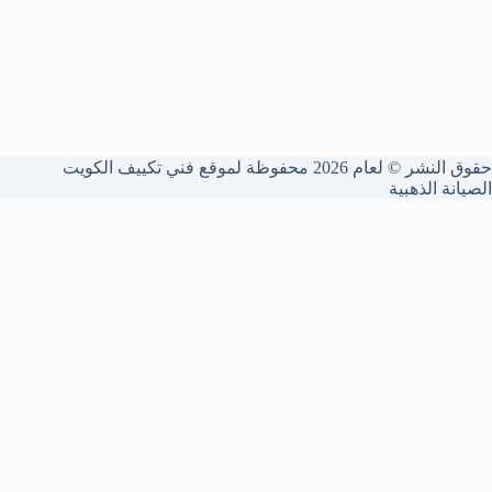
حقوق النشر © لعام 2026 محفوظة لموقع فني تكييف الكويت
الصيانة الذهبية
شركة فني تكييف الكويت
نقدم خدمات صيانة وتصليح تكييف متكاملة داخل الكويت. تصليح
الأعطال، صيانة وغسيل وحدات التكييف المركزي، وتعبئة غاز الفريون
بأحدث المعدات لضمان تبريد مثالي في الصيف.