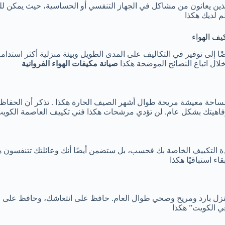
ذين يعانون من مشاكل في الجهاز التنفسي أو الحساسية، حيث يمكن للقنو
 لديك هكذا
 إلى توفير في التكاليف على المدى الطويل وبيئة منزلية أكثر استدامة. ت
لال اتباع النصائح الموضحة هكذا
صيانة مكيفات الهواء الفروانية
 بمساحة معيشة مريحة طوال أشهر الصيف الحارة هكذا . تذكر أن الحفا
رفاهيتك بشكل عام. لن تؤدي مرشحات هكذا
فني تكييف العاصمة الكوي
ة التكييف الخاصة بك فحسب، بل ستضمن أيضًا أنك وعائلتك تتنفسون هواء ن
ء استباقيًا هكذا
 بمنزل بارد ومريح وصحي طوال العام. حافظ على انتعاشك، وحافظ على ص
في الكويت” هكذا