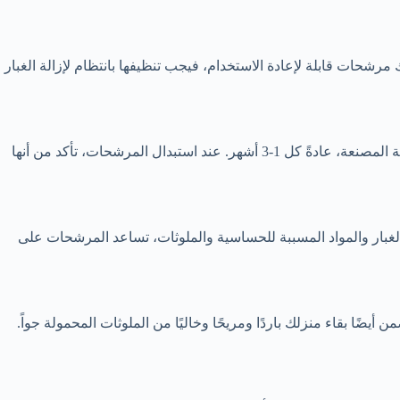
رشحات قابلة لإعادة الاستخدام، فيجب تنظيفها بانتظام لإزالة الغبار
تأكد من أن المرشحات جافة تمامًا قبل إعادة تركيبها لمنع نمو العفن. يجب استبدال المرشحات التي تستخدم لمرة واحدة وفقًا لتوصيات الشركة المصنعة، عادةً كل 1-3 أشهر. عند استبدال المرشحات، تأكد من أنها
لغبار والمواد المسببة للحساسية والملوثات، تساعد المرشحات على
ا بقاء منزلك باردًا ومريحًا وخاليًا من الملوثات المحمولة جواً.