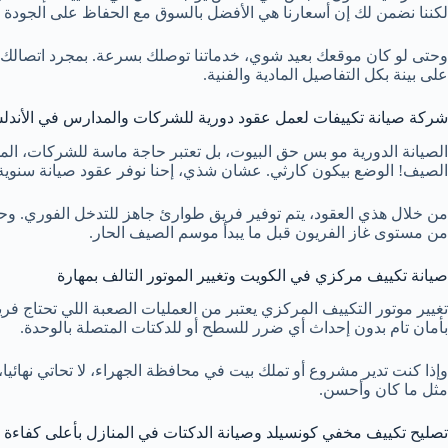
لكننا نضمن لك إن أسعارنا هي الأفضل بالسوق مع الحفاظ على الجودة ا
وحتى لو كان موقعك بعيد شوي، خدماتنا توصلك بسرعة. بمجرد اتصالك،
على بينة بكل التفاصيل المادية والفنية.
شركة صيانة تكييفات لعمل عقود دورية للشركات والمدارس في الأند
الصيانة الدورية مو بس حق البيوت، بل تعتبر حاجة ماسة للشركات، ال
الصيف! الوضع بيكون كارثي. عشان شذي، إحنا نوفر عقود صيانة سنوية
من خلال هذي العقود، يتم توفير فريق طوارئ جاهز للتدخل الفوري. و
من مستوى غاز الفريون قبل ما يبدأ موسم الصيف الحار.
صيانة تكييف مركزي في الكويت وتغيير الموتور التالف بمهارة
تغيير موتور التكييف المركزي يعتبر من العمليات الصعبة اللي تحتاج ف
بأمان تام بدون إحداث أي ضرر للسطح أو للدكتات المتصلة بالوحدة.
وإذا كنت تدير مشروع أو تملك بيت في محافظة الجهراء، لا تحاتي نهائيا،
مثل ما كان وأحسن.
تصليح تكييف مخفي كونسيلد وصيانة الدكتات في المنازل بأعلى كفاءة