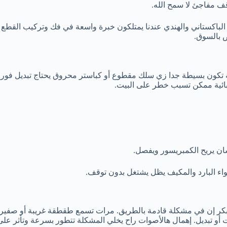
ف مفاجئ لا سمح الله.
 الباكستاني والهندي عندنا يمتلكون خبرة واسعة في فك وتركيب القطع 
ص بالسوق.
 تكون بسيطة جدا زي سلك مقطوع أو كباستر محروق يحتاج تبديل فوري
ربائية ممكن تسبب خطر على البيت.
اء البارد والمكيف يظل يشتغل بدون توقف.
بكر إن في مشكلة قادمة بالطريق. مرات تسمع طقطقة غريبة أو صفير مزع
يت أو تبديل. إهمال هالأصوات راح يخلي المشكلة تتطور بسرعة وتأثر ع