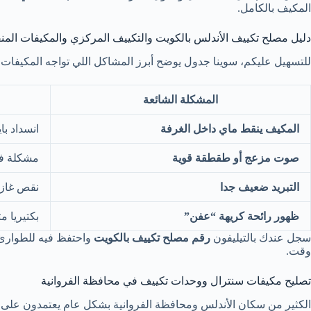
المكيف بالكامل.
دليل مصلح تكييف الأندلس بالكويت والتكييف المركزي والمكيفات المن
للتسهيل عليكم، سوينا جدول يوضح أبرز المشاكل اللي تواجه المكيفات 
المشكلة الشائعة
المكيف ينقط ماي داخل الغرفة
انسداد با
صوت مزعج أو طقطقة قوية
مشكلة في
التبريد ضعيف جدا
نقص غاز 
ظهور رائحة كريهة “عفن”
بكتيريا 
سجل عندك بالتيليفون
رقم مصلح تكييف بالكويت
واحتفظ فيه للطوارئ، 
وقت.
تصليح مكيفات سنترال ووحدات تكييف في محافظة الفروانية
الكثير من سكان الأندلس ومحافظة الفروانية بشكل عام يعتمدون على مكي