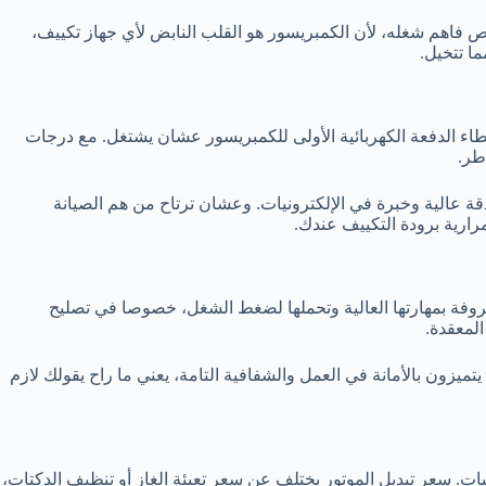
فاهم شغله، لأن الكمبريسور هو القلب النابض لأي جهاز تكييف،
 تتخيل.
اء الدفعة الكهربائية الأولى للكمبريسور عشان يشتغل. مع درجات
طر.
قة عالية وخبرة في الإلكترونيات. وعشان ترتاح من هم الصيانة
ارية برودة التكييف عندك.
معروفة بمهارتها العالية وتحملها لضغط الشغل، خصوصا في تصليح
المعقدة.
تميزون بالأمانة في العمل والشفافية التامة، يعني ما راح يقولك لازم
ت. سعر تبديل الموتور يختلف عن سعر تعبئة الغاز أو تنظيف الدكتات،