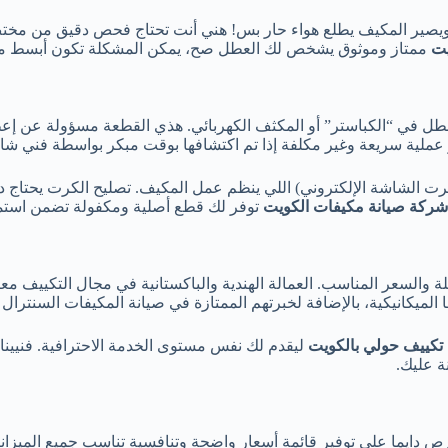
يصير المكيف يطلع هواء حار بس! هني أنت تحتاج فحص دقيق من مختص 
يت
ممتاز وموثوق يشخص لك العطل صح، يمكن المشكلة تكون أبسط مما
طل في “الكباستر” أو المكثف الكهربائي. هذي القطعة مسؤولة عن إعط
ر عملية سريعة وغير مكلفة إذا تم اكتشافها بوقت مبكر بواسطة فني شا
(كرت الشاشة الإلكتروني) اللي ينظم عمل المكيف. تصليح الكرت يحتاج د
شركة صيانة مكيفات الكويت
توفر لك قطع أصلية ومكفولة تضمن استمر
يلة والسعر المناسب. العمالة الهندية والباكستانية في مجال التكييف 
الميكانيكية، بالإضافة لخبرتهم الممتازة في صيانة المكيفات السنترال 
تكييف حولي بالكويت
ليقدم لك نفس مستوى الخدمة الاحترافية. فنيينا ي
ة عليك.
دايما على توفير قائمة أسعار واضحة وتنافسية تناسب جميع الميزانيا