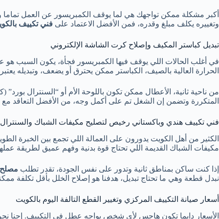
أكبر مشكلة ممكن تواجهك هي لما يوقف الكمبريسور عن العمل تماما و
وتغييره يكلف مبلغ وقدره، فمن الأفضل الاعتماد على
فني تكييف بالكو
تبديل كباستر المكيف وإصلاح كرت الشاشة الإلكتروني
في أغلب الحالات اللي يوقف فيها الكمبريسور فجأة، يكون السبب هو ع
الحرارة العالية بالصيف، الكباستر ممكن يحترق أو يضعف، وتبديله يعتب
من ناحية ثانية، الأعطال ممكن تكون باللوحة الأم أو “السنترال بورد” 
المتكررة وتضمن إن الشغل تم على أكمل وجه، من الأفضل التعاقد مع
فني تكييف هندي وباكستاني رخيص لتصليح مكيفات الشباك والسنترال
الكثير من أهل الكويت يدورون على العمالة اللي تجمع بين الخبرة الطو
مكيفات الشباك القديمة اللي تحتاج قوة بدنية وفهم عميق لطريقة عملها 
إذا كنت ساكن بمناطق ثانية وتدور على نفس الجودة، تقدر تطلب
مصلح 
نبدل قطعة وهي ما تحتاج تبديل، هدفنا هو إصلاح الخلل بأقل تكلفة ممكن
أسعار صيانة التكييف المركزي وتغيير القطع التالفة اليوم بالكويت
الأسعار دايما تكون هاجس لأي شخص يواجه عطل في التكييف. إحنا نحرص 