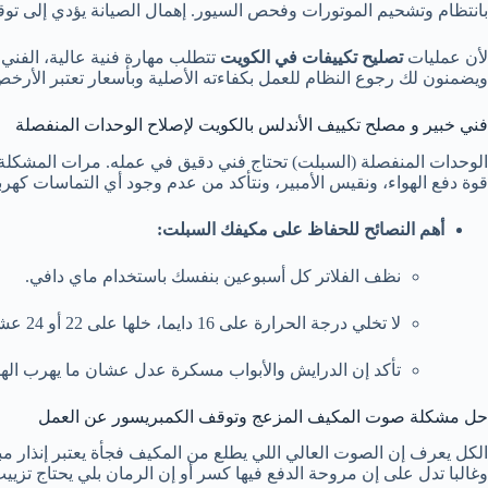
بانتظام وتشحيم الموتورات وفحص السيور. إهمال الصيانة يؤدي إلى توق
لأن عمليات
تصليح تكييفات في الكويت
تتطلب مهارة فنية عالية، الفني
ويضمنون لك رجوع النظام للعمل بكفاءته الأصلية وبأسعار تعتبر الأرخ
فني خبير و مصلح تكييف الأندلس بالكويت لإصلاح الوحدات المنفصلة
الوحدات المنفصلة (السبلت) تحتاج فني دقيق في عمله. مرات المشكلة
قوة دفع الهواء، ونقيس الأمبير، ونتأكد من عدم وجود أي التماسات كه
أهم النصائح للحفاظ على مكيفك السبلت:
نظف الفلاتر كل أسبوعين بنفسك باستخدام ماي دافي.
لا تخلي درجة الحرارة على 16 دايما، خلها على 22 أو 24 عشان يريح الكمبريسور ويفصل.
تأكد إن الدرايش والأبواب مسكرة عدل عشان ما يهرب الهو
حل مشكلة صوت المكيف المزعج وتوقف الكمبريسور عن العمل
الكل يعرف إن الصوت العالي اللي يطلع من المكيف فجأة يعتبر إنذار م
وغالبا تدل على إن مروحة الدفع فيها كسر أو إن الرمان بلي يحتاج تزي