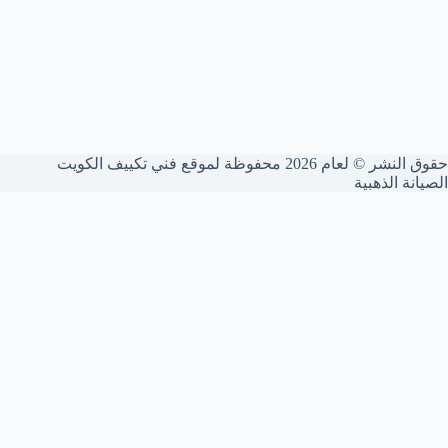
حقوق النشر © لعام 2026 محفوظة لموقع فني تكييف الكويت
الصيانة الذهبية
شركة فني تكييف الكويت
نقدم خدمات صيانة وتصليح تكييف متكاملة داخل الكويت. تصليح
الأعطال، صيانة وغسيل وحدات التكييف المركزي، وتعبئة غاز الفريون
بأحدث المعدات لضمان تبريد مثالي في الصيف.