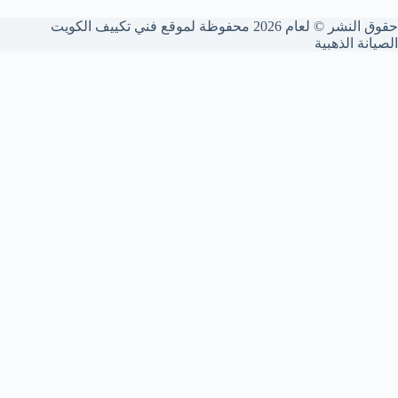
حقوق النشر © لعام 2026 محفوظة لموقع فني تكييف الكويت
الصيانة الذهبية
شركة فني تكييف الكويت
نقدم خدمات صيانة وتصليح تكييف متكاملة داخل الكويت. تصليح
الأعطال، صيانة وغسيل وحدات التكييف المركزي، وتعبئة غاز الفريون
بأحدث المعدات لضمان تبريد مثالي في الصيف.
تواصل معنا